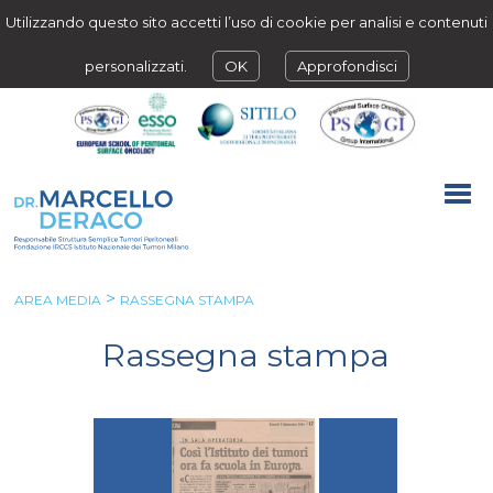
Utilizzando questo sito accetti l’uso di cookie per analisi e contenuti
personalizzati.
OK
Approfondisci
>
AREA MEDIA
RASSEGNA STAMPA
Rassegna stampa