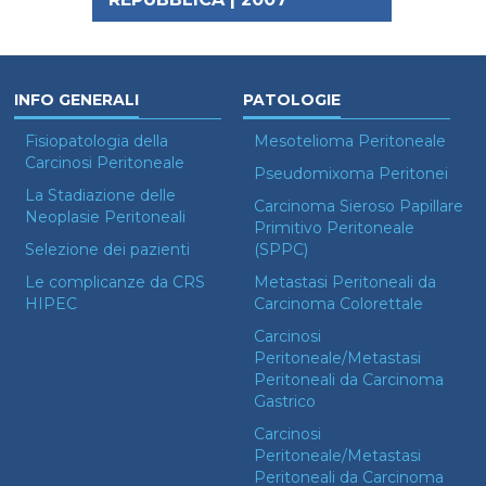
INFO GENERALI
PATOLOGIE
Fisiopatologia della
Mesotelioma Peritoneale
Carcinosi Peritoneale
Pseudomixoma Peritonei
La Stadiazione delle
Carcinoma Sieroso Papillare
Neoplasie Peritoneali
Primitivo Peritoneale
Selezione dei pazienti
(SPPC)
Le complicanze da CRS
Metastasi Peritoneali da
HIPEC
Carcinoma Colorettale
Carcinosi
Peritoneale/Metastasi
Peritoneali da Carcinoma
Gastrico
Carcinosi
Peritoneale/Metastasi
Peritoneali da Carcinoma