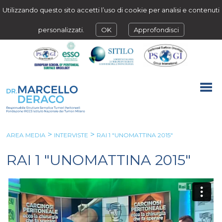
Utilizzando questo sito accetti l’uso di cookie per analisi e contenuti
personalizzati.
OK
Approfondisci
>
>
AREA MEDIA
INTERVISTE
RAI 1 "UNOMATTINA 2015"
RAI 1 "UNOMATTINA 2015"