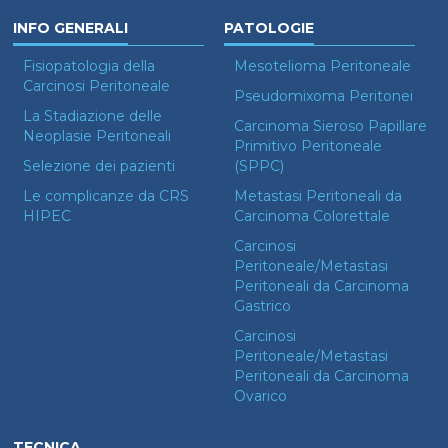
INFO GENERALI
PATOLOGIE
Fisiopatologia della
Mesotelioma Peritoneale
Carcinosi Peritoneale
Pseudomixoma Peritonei
La Stadiazione delle
Carcinoma Sieroso Papillare
Neoplasie Peritoneali
Primitivo Peritoneale
Selezione dei pazienti
(SPPC)
Le complicanze da CRS
Metastasi Peritoneali da
HIPEC
Carcinoma Colorettale
Carcinosi
Peritoneale/Metastasi
Peritoneali da Carcinoma
Gastrico
Carcinosi
Peritoneale/Metastasi
Peritoneali da Carcinoma
Ovarico
TECNICA