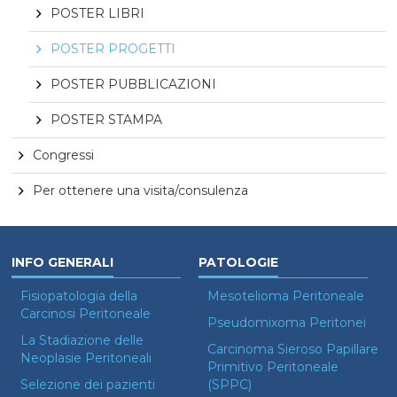
POSTER LIBRI
POSTER PROGETTI
POSTER PUBBLICAZIONI
POSTER STAMPA
Congressi
Per ottenere una visita/consulenza
INFO GENERALI
PATOLOGIE
Fisiopatologia della
Mesotelioma Peritoneale
Carcinosi Peritoneale
Pseudomixoma Peritonei
La Stadiazione delle
Carcinoma Sieroso Papillare
Neoplasie Peritoneali
Primitivo Peritoneale
Selezione dei pazienti
(SPPC)