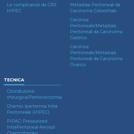
Le complicanze da CRS
Metastasi Peritoneali da
HIPEC
Carcinoma Colorettale
Carcinosi
Peritoneale/Metastasi
Peritoneali da Carcinoma
Gastrico
Carcinosi
Peritoneale/Metastasi
Peritoneali da Carcinoma
Ovarico
TECNICA
Citoriduzione
chirurgica/Peritonectomia
Chemio Ipertermia Intra
Peritoneale (HIPEC)
PIPAC: Pressurized
IntraPeritoneal Aerosol
Chemotherapy